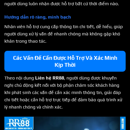
người dùng luôn nhận được hỗ trợ bất cứ thời điểm nào.
Hướng dẫn rõ ràng, minh bạch
Nhân viên hỗ trợ cung cấp thông tin chi tiết, dễ hiểu, giúp
người dùng xử lý vấn đề nhanh chóng mà không gặp khó
khăn trong thao tác.
Các Vấn Đề Cần Được Hỗ Trợ Và Xác Minh
Kịp Thời
Theo nội dung
Liên hệ RR88
, người dùng được khuyến
nghị chủ động kết nối với bộ phận chăm sóc khách hàng
khi phát sinh các vấn đề cần xác minh thông tin, giải đáp
chi tiết hoặc cần hỗ trợ trực tiếp để đảm bảo quá trình xử
lý nhanh chóng và chính xác.