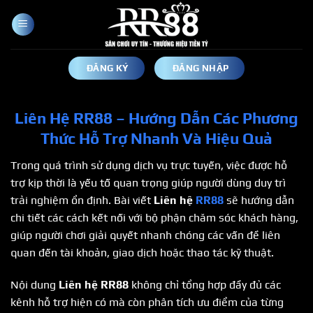
Bỏ
qua
nội
dung
ĐĂNG KÝ
ĐĂNG NHẬP
Liên Hệ RR88 – Hướng Dẫn Các Phương
Thức Hỗ Trợ Nhanh Và Hiệu Quả
Trong quá trình sử dụng dịch vụ trực tuyến, việc được hỗ
trợ kịp thời là yếu tố quan trọng giúp người dùng duy trì
trải nghiệm ổn định. Bài viết
Liên hệ
RR88
sẽ hướng dẫn
chi tiết các cách kết nối với bộ phận chăm sóc khách hàng,
giúp người chơi giải quyết nhanh chóng các vấn đề liên
quan đến tài khoản, giao dịch hoặc thao tác kỹ thuật.
Nội dung
Liên hệ RR88
không chỉ tổng hợp đầy đủ các
kênh hỗ trợ hiện có mà còn phân tích ưu điểm của từng