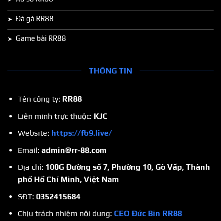
Đá gà RR88
Game bài RR88
THÔNG TIN
Tên công ty:
RR88
Liên minh trực thuộc:
KJC
Website:
https://fb9.live/
Email:
admin@rr-88.com
Địa chỉ:
100G Đường số 7, Phường 10, Gò Vấp, Thành
phố Hồ Chí Minh, Việt Nam
SĐT:
0352415684
Chịu trách nhiệm nội dung:
CEO Đức Bin RR88