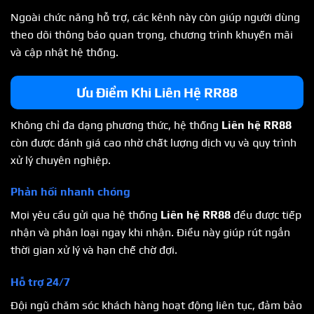
Ngoài chức năng hỗ trợ, các kênh này còn giúp người dùng
theo dõi thông báo quan trọng, chương trình khuyến mãi
và cập nhật hệ thống.
Ưu Điểm Khi Liên Hệ RR88
Không chỉ đa dạng phương thức, hệ thống
Liên hệ RR88
còn được đánh giá cao nhờ chất lượng dịch vụ và quy trình
xử lý chuyên nghiệp.
Phản hồi nhanh chóng
Mọi yêu cầu gửi qua hệ thống
Liên hệ RR88
đều được tiếp
nhận và phân loại ngay khi nhận. Điều này giúp rút ngắn
thời gian xử lý và hạn chế chờ đợi.
Hỗ trợ 24/7
Đội ngũ chăm sóc khách hàng hoạt động liên tục, đảm bảo