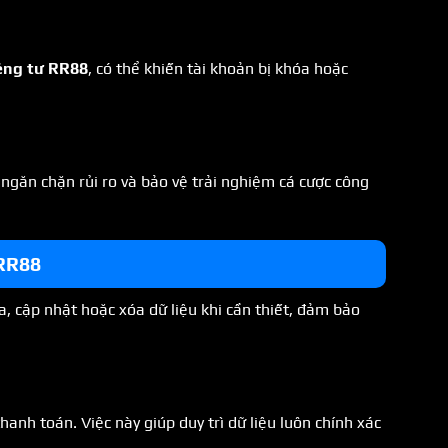
êng tư RR88
, có thể khiến tài khoản bị khóa hoặc
 ngăn chặn rủi ro và bảo vệ trải nghiệm cá cược công
 RR88
, cập nhật hoặc xóa dữ liệu khi cần thiết, đảm bảo
anh toán. Việc này giúp duy trì dữ liệu luôn chính xác