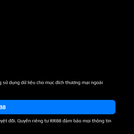
ng sử dụng dữ liệu cho mục đích thương mại ngoài
R88
tuyệt đối. Quyền riêng tư RR88 đảm bảo mọi thông tin