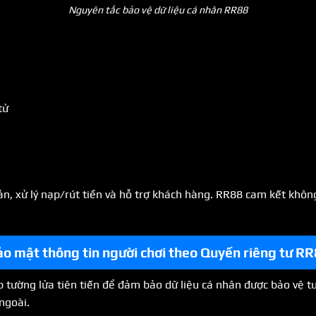
Nguyên tắc bảo vệ dữ liệu cá nhân RR88
tử
ản, xử lý nạp/rút tiền và hỗ trợ khách hàng. RR88 cam kết khô
o mật thông tin người chơi theo Quyền riêng tư R
ợp tường lửa tiên tiến để đảm bảo dữ liệu cá nhân được bảo vệ 
 ngoài.