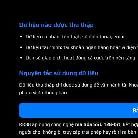
Dữ liệu nào được thu thập
Dữ liệu cá nhân: tên thật, số điện thoại, email
Dữ liệu tài chính: tài khoản ngân hàng hoặc ví điện 
Lịch sử giao dịch, hoạt động cá cược trên nền tảng
Nguyên tắc sử dụng dữ liệu
Dữ liệu thu thập chỉ được sử dụng để vận hành tài kho
phạm vi đã thông báo.
Bả
RR88 áp dụng công nghệ
mã hóa SSL 128-bit
, kết h
người chơi không bị truy cập trái phép hay rò rỉ ra bên