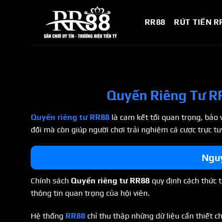
Bỏ
qua
RR88
RÚT TIỀN R
nội
dung
Quyền Riêng Tư RR
Quyền riêng tư RR88
là cam kết tối quan trọng, bảo 
đối mà còn giúp người chơi trải nghiệm cá cược trực t
Nguy
Chính sách
Quyền riêng tư RR88
quy định cách thức th
thông tin quan trọng của hội viên.
Hệ thống
RR88
chỉ thu thập những dữ liệu cần thiết c