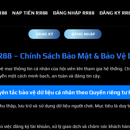
R88
NẠP TIỀN RR88
ĐĂNG NHẬP RR88
ĐĂNG KÝ RR
ĐĂNG KÝ
ĐĂNG NHẬP
88 – Chính Sách Bảo Mật & Bảo Vệ 
vệ mọi thông tin cá nhân của hội viên khi tham gia hệ thống. 
uyến một cách minh bạch, an toàn và đáng tin cậy.
ên tắc bảo vệ dữ liệu cá nhân theo Quyền riêng tư
u thập, lưu trữ và sử dụng dữ liệu người chơi. Mục tiêu là duy t
ho việc đăng ký tài khoản, xử lý giao dịch và chăm sóc khách hà