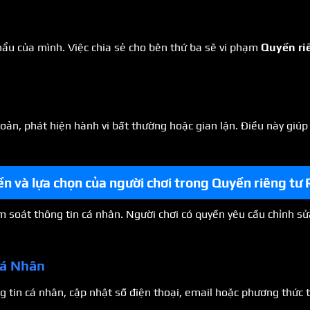
hẩu của mình. Việc chia sẻ cho bên thứ ba sẽ vi phạm
Quyền ri
hoản, phát hiện hành vi bất thường hoặc gian lận. Điều này giúp
n và lựa chọn của người chơi trong Quyền riêng tư
 soát thông tin cá nhân. Người chơi có quyền yêu cầu chỉnh sửa
Cá Nhân
 tin cá nhân, cập nhật số điện thoại, email hoặc phương thức th